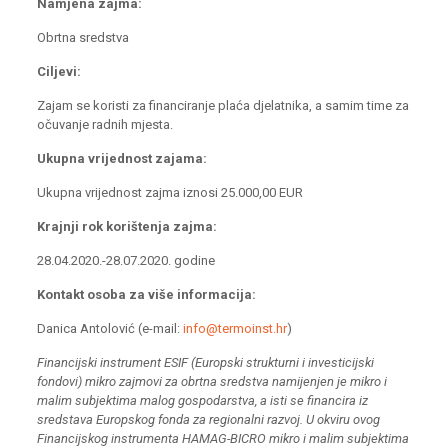
Namjena zajma:
Obrtna sredstva
Ciljevi:
Zajam se koristi za financiranje plaća djelatnika, a samim time za
očuvanje radnih mjesta.
Ukupna vrijednost zajama:
Ukupna vrijednost zajma iznosi 25.000,00 EUR
Krajnji rok korištenja zajma:
28.04.2020.-28.07.2020. godine
Kontakt osoba za više informacija:
Danica Antolović (e-mail:
info@termoinst.hr
)
Financijski instrument ESIF (Europski strukturni i investicijski
fondovi) mikro zajmovi za obrtna sredstva namijenjen je mikro i
malim subjektima malog gospodarstva, a isti se financira iz
sredstava Europskog fonda za regionalni razvoj. U okviru ovog
Financijskog instrumenta HAMAG-BICRO mikro i malim subjektima