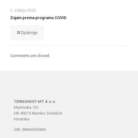
2. svibnja 2020.
Zajam prema programu COVID
Opširnije
Comments are closed.
TERMOINST-MT d.o.o.
Martinska 161
HR-40315 Mursko Središće
Hrvatska
OIB: 38964555969