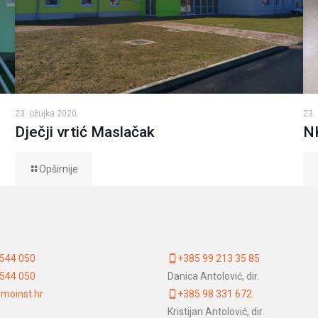
23. ožujka 2020.
23.
Dječji vrtić Maslačak
N
Opširnije
 544 050
+385 99 213 35 85
 544 050
Danica Antolović, dir.
moinst.hr
+385 98 331 672
Kristijan Antolović, dir.