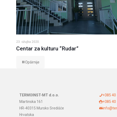
23. ožujka 2020.
Centar za kulturu “Rudar”
Opširnije
TERMOINST-MT d.o.o.
+385 40
Martinska 161
+385 40
HR-40315 Mursko Središće
info@ter
Hrvatska