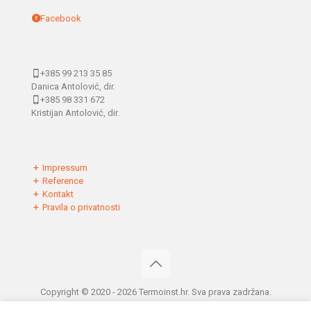
Facebook
+385 99 213 35 85
Danica Antolović, dir.
+385 98 331 672
Kristijan Antolović, dir.
Impressum
Reference
Kontakt
Pravila o privatnosti
Copyright © 2020 - 2026 Termoinst.hr. Sva prava zadržana.
Web by
Design-ika.com
&
Kolarich.Agency