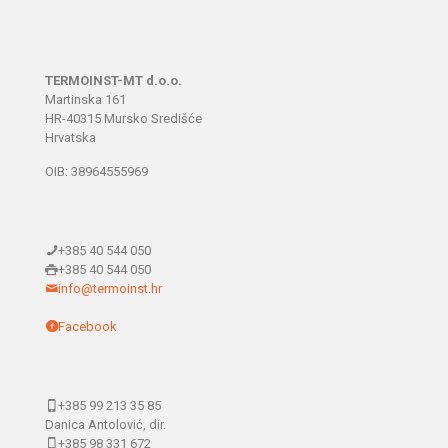
TERMOINST-MT d.o.o.
Martinska 161
HR-40315 Mursko Središće
Hrvatska
OIB: 38964555969
+385 40 544 050
+385 40 544 050
info@termoinst.hr
Facebook
+385 99 213 35 85
Danica Antolović, dir.
+385 98 331 672