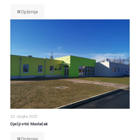
Opširnije
23. ožujka 2020.
Dječji vrtić Maslačak
Opširnije