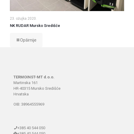
23. ožujka 2020.
NK RUDAR Mursko Središće
Opširnije
TERMOINST-MT d.o.o.
Martinska 161
HR-40315 Mursko Središće
Hrvatska
OIB: 38964555969
+385 40 544 050
+385 40 544 050